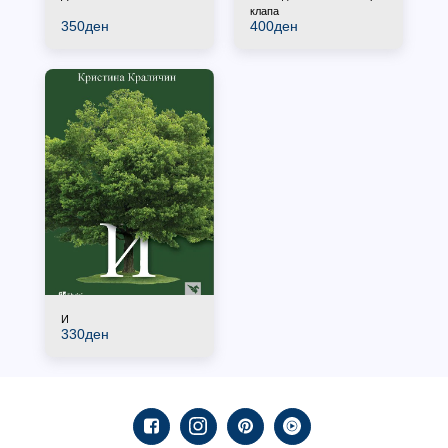
клапа
350
ден
400
ден
И
330
ден