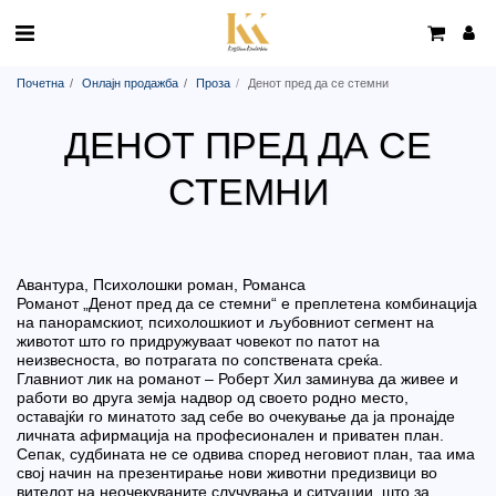
Почетна
Онлајн продажба
Проза
Денот пред да се стемни
ДЕНОТ ПРЕД ДА СЕ
СТЕМНИ
Авантура, Психолошки роман, Романса
Романот „Денот пред да се стемни“ е преплетена комбинација
на панорамскиот, психолошкиот и љубовниот сегмент на
животот што го придружуваат човекот по патот на
неизвесноста, во потрагата по сопствената среќа.
Главниот лик на романот – Роберт Хил заминува да живее и
работи во друга земја надвор од своето родно место,
оставајќи го минатото зад себе во очекување да ја пронајде
личната афирмација на професионален и приватен план.
Сепак, судбината не се одвива според неговиот план, таа има
свој начин на презентирање нови животни предизвици во
вителот на неочекуваните случувања и ситуации, што за