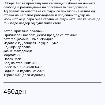
Роберт Хил ќе претставуваат своевидно губење на личната
слобода и разнишување на сопствената самодоверба.
Тој првпат во животот ќе се судри со притисок наметнат од
страна на неговиот работодавец и под силниот удар на
мобингот ќе ја бара онаа страна на судбината што ќе може да
го изведе надвор од душевните стеги.
Автор: Кристина Краличин
Оригинален наслов: „Денот пред да се стемни“
Категорија/жанр: Роман/Фикција
Издавач: ИД Концепт - Чудна Шума
Едиција: Дабрава
Јазик: Македонски
Формат: А5
Повез: Мек
Број на страници: 335
ISBN: 978-608-4938-63-7
Година на издавање: 2023
Тираж: 400 (прво издание)
450
ден